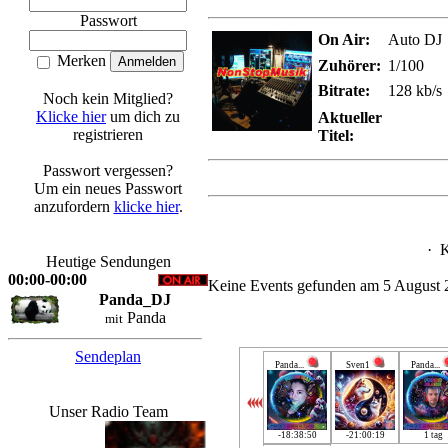
Passwort
On Air:
Auto DJ
Merken
Zuhörer:
1/100
Bitrate:
128 kb/s
Noch kein Mitglied?
Klicke hier
um dich zu
Aktueller
registrieren
Titel:
Passwort vergessen?
Um ein neues Passwort
anzufordern
klicke hier
.
·
K
Heutige Sendungen
00:00-00:00
Keine Events gefunden am 5 August 
Panda_DJ
Panda
mit
Sendeplan
Panda...
Sven1
Panda...
Unser Radio Team
-18:38:50
-21:00:19
1 tag