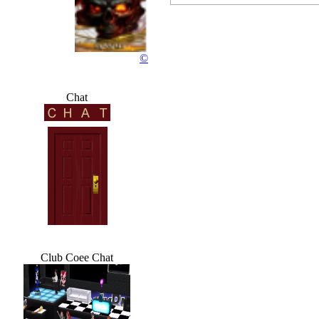
Rocky...
©
76 wochen
Chat
Club Coee Chat