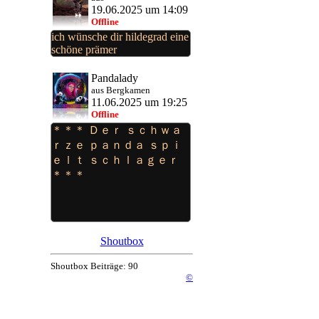
19.06.2025 um 14:09
Offline
ich wünsche dir hildegrad eine
schöne prämer
Pandalady
aus Bergkamen
11.06.2025 um 19:25
Offline
＊＊＊ Ｄｅｒ ｓｃｈｗａ
ｒｚｅ ｐａｎｄａ ｓｐｉ
ｅｌｔ ｓｃｈｌａｇｅｒ
＊＊＊
Shoutbox
Shoutbox Beiträge: 90
©