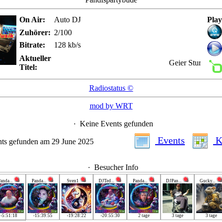
On Air:
Auto DJ
Play
Zuhörer:
2/100
Bitrate:
128 kb/s
Aktueller
Geier Sturzflug -
Titel:
Radiostatus ©
mod by WRT
·
Keine Events gefunden
Events
K
ts gefunden am 29 June 2025
·
Besucher Info
anda...
Panda...
Sven1
DJTed...
Panda...
DJPan...
Gucky...
-5:51:18
-15:39:55
-19:28:22
-20:55:30
2 tage
3 tage
3 tage