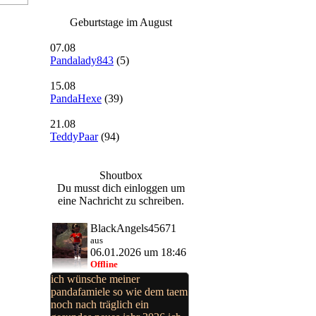
Geburtstage im August
07.08
Pandalady843
(5)
15.08
PandaHexe
(39)
21.08
TeddyPaar
(94)
Shoutbox
Du musst dich einloggen um
eine Nachricht zu schreiben.
BlackAngels45671
aus
06.01.2026 um 18:46
Offline
ich wünsche meiner
pandafamiele so wie dem taem
noch nach träglich ein