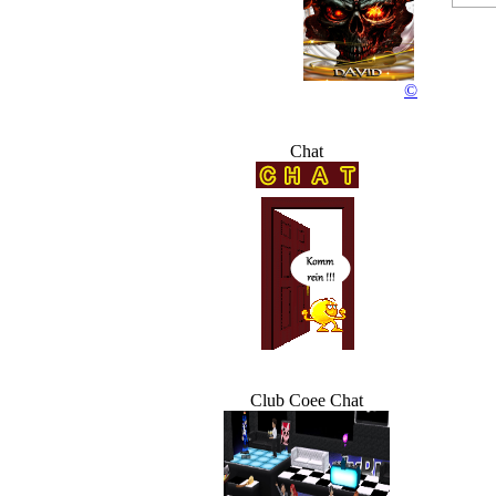
R
©
Chat
Club Coee Chat