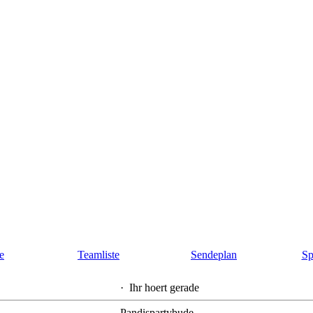
te
Teamliste
Sendeplan
Sp
·
Ihr hoert gerade
Pandispartybude