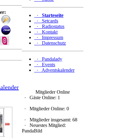
er:
·
Starteseite
·
Setcards
·
Radiostatus
·
Kontakt
·
Impressum
 Die Pure Lust am Leben 2000
·
Datenschutz
·
Pandalady
·
Events
·
Adventskalender
alender
Mitglieder Online
·
Gäste Online: 1
·
Mitglieder Online: 0
Panda...
cool28
Schwa...
Black...
Panda...
Panda...
Pand
·
Mitglieder insgesamt: 68
·
Neuestes Mitglied:
PandaBild
5 tage
6 tage
6 tage
1 woche
1 woche
2 wochen
2 