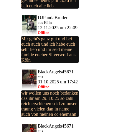
gesundes neues jahr 2026 ich
hab euch alle lieb
DJPandaBruder
aus Köln
12.11.2025 um 22:09
Offline
Mir geht's ganz gut und bei
euch auch und ich habe euch
sehr lieb und ihr seid meine
familie eucher Silverwolf aus
Köln
BlackAngels45671
aus
31.10.2025 um 17:42
Offline
wir wollen uns noch bedanken
das ihr am 29. 10.25 so zahl
reich erschienen seid zu unser
traung vielen dan in name
auch von meinen cc ehemann
BlackAngels45671
aus