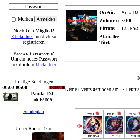
Passwort
On Air:
Auto DJ
Merken
Zuhörer:
3/100
Bitrate:
128 kb/s
Noch kein Mitglied?
Klicke hier
um dich zu
Aktueller
registrieren
Titel:
Passwort vergessen?
Um ein neues Passwort
anzufordern
klicke hier
.
·
K
Heutige Sendungen
00:00-00:00
Keine Events gefunden am 17 Februa
Panda_DJ
Panda
mit
Sendeplan
Sven1
Panda...
Panda...
Unser Radio Team
-19:29:23
-19:40:54
-23:01: