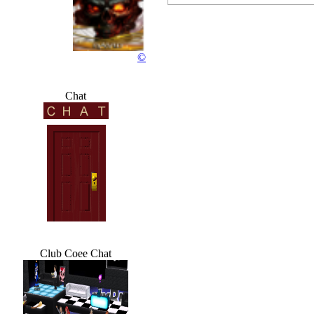
Rocky...
©
76 wochen
Chat
Club Coee Chat