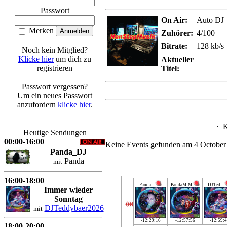
Passwort
On Air:
Auto DJ
Merken
Zuhörer:
4/100
Bitrate:
128 kb/s
Noch kein Mitglied?
Klicke hier
um dich zu
Aktueller
registrieren
Titel:
Passwort vergessen?
Um ein neues Passwort
anzufordern
klicke hier
.
·
K
Heutige Sendungen
00:00-16:00
Keine Events gefunden am 4 October
Panda_DJ
Panda
mit
16:00-18:00
Panda...
PandaM-M
DJTed...
Immer wieder
Sonntag
DJTeddybaer2026
mit
-12:29:16
-12:57:56
-12:59:
18:00-20:00