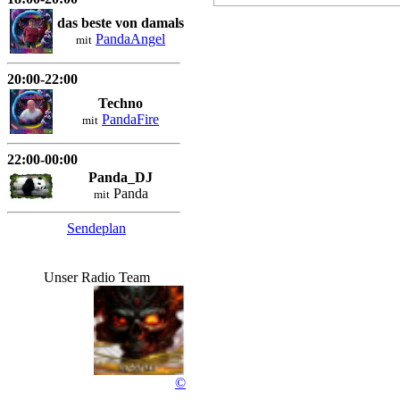
Rocky...
das beste von damals
PandaAngel
mit
76 wochen
20:00-22:00
Techno
PandaFire
mit
22:00-00:00
Panda_DJ
Panda
mit
Sendeplan
Unser Radio Team
©